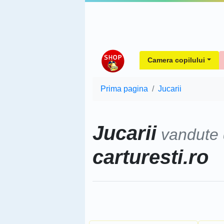
Camera copilului
Prima pagina
Jucarii
Jucarii
vandute
carturesti.ro
Sorteaza dupa