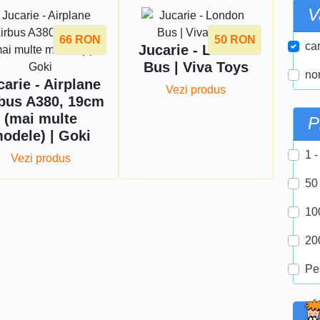
V
66
RON
50
RON
car
Jucarie - London
Bus | Viva Toys
nor
carie - Airplane
Vezi produs
bus A380, 19cm
(mai multe
P
odele) | Goki
1 -
Vezi produs
50
10
20
Pe