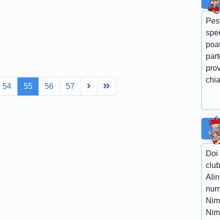
Pest
spec
poat
par
prov
chia
Next
Last
54
55
56
57
Doi 
club
Alin
nume
Nim
Nim