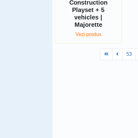
Construction
Playset + 5
vehicles |
Majorette
Vezi produs
First
Prev
53