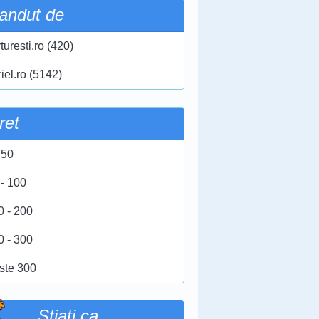
andut de
turesti.ro (420)
iel.ro (5142)
ret
 50
 - 100
0 - 200
0 - 300
ste 300
Stiati ca …