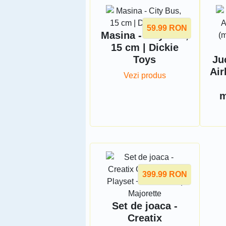
59.99
RON
Masina - City Bus,
15 cm | Dickie
Toys
Ju
Air
Vezi produs
m
399.99
RON
Set de joaca -
Creatix