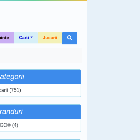
inte
Carti
Jucarii
ategorii
arii (751)
randuri
GO® (4)