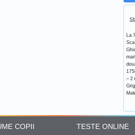
Sf
La 7
Scar
Ghi
mar
doua
175
– 2 
Grig
Mat
UME COPII
TESTE ONLINE