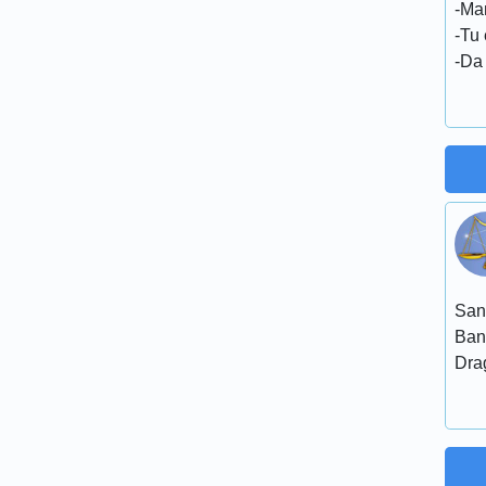
-Ma
-Tu 
-Da
San
Ban
Dra