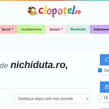
Sport
Incaltaminte
Jocuri
Rechizite
Imbracam
C
nichiduta.ro,
 de
Juc
B
LE