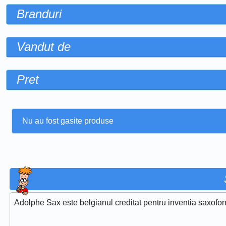
Branduri
Vandut de
Pret
Nu au fost gasite produse
Adolphe Sax este belgianul creditat pentru inventia saxofon