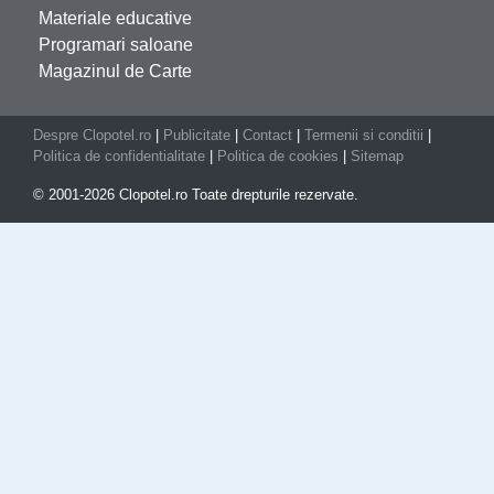
Materiale educative
Programari saloane
Magazinul de Carte
Despre Clopotel.ro
|
Publicitate
|
Contact
|
Termenii si conditii
|
Politica de confidentialitate
|
Politica de cookies
|
Sitemap
© 2001-2026 Clopotel.ro Toate drepturile rezervate.