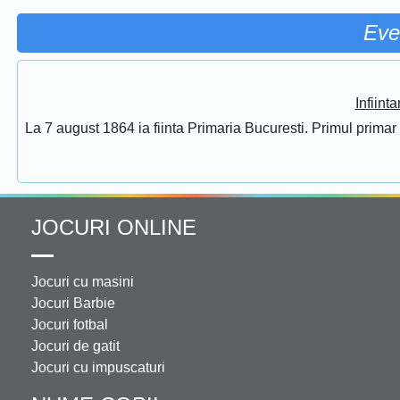
Eve
Infiint
La 7 august 1864 ia fiinta Primaria Bucuresti. Primul prima
JOCURI ONLINE
Jocuri cu masini
Jocuri Barbie
Jocuri fotbal
Jocuri de gatit
Jocuri cu impuscaturi