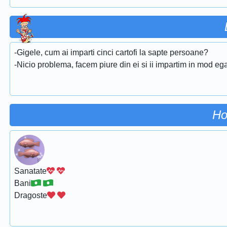
-Gigele, cum ai imparti cinci cartofi la sapte persoane?
-Nicio problema, facem piure din ei si ii impartim in mod ega
Ho
Sanatate
Bani
Dragoste