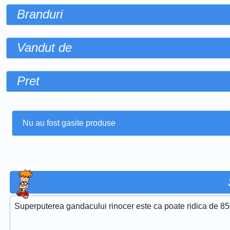
Branduri
Vandut de
Pret
Nu au fost gasite produse
Superputerea gandacului rinocer este ca poate ridica de 850