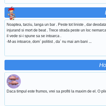
Noaptea, tarziu, langa un bar . Peste tot liniste , dar deodat
injurand si mort de beat . Trece strada peste un loc nemarcat
il vede si-i spune sa se intoarca .
-M-as intoarce, dom` politist , da` nu mai am bani ...
Ho
Daca timpul este frumos, vrei sa profiti la maxim de el. O pl