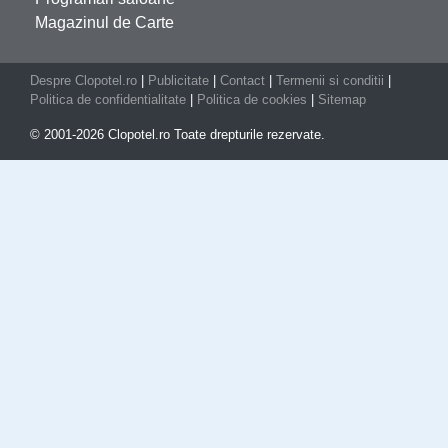
Magazinul de Carte
Despre Clopotel.ro
|
Publicitate
|
Contact
|
Termenii si conditii
|
Politica de confidentialitate
|
Politica de cookies
|
Sitemap
© 2001-2026 Clopotel.ro Toate drepturile rezervate.