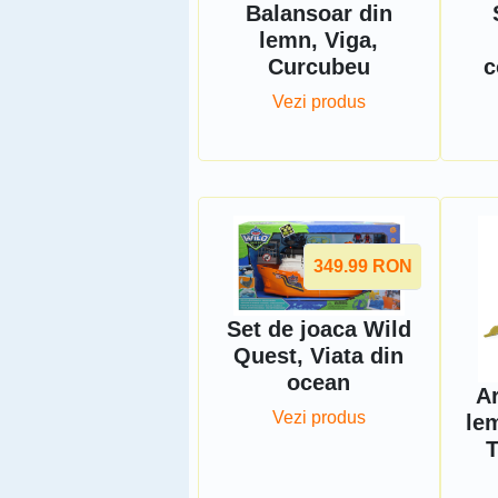
Balansoar din
lemn, Viga,
Curcubeu
c
Vezi produs
349.99
RON
Set de joaca Wild
Quest, Viata din
ocean
Ar
Vezi produs
le
T