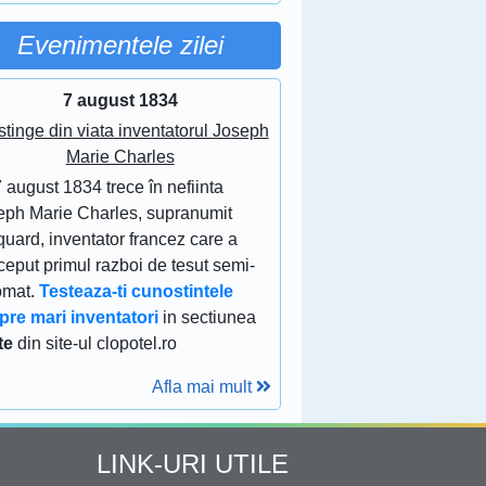
Evenimentele zilei
7 august 1834
stinge din viata inventatorul Joseph
Marie Charles
 august 1834 trece în nefiinta
eph Marie Charles, supranumit
uard, inventator francez care a
eput primul razboi de tesut semi-
omat.
Testeaza-ti cunostintele
pre mari inventatori
in sectiunea
te
din site-ul clopotel.ro
Afla mai mult
LINK-URI UTILE