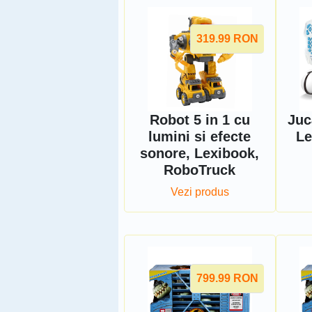
319.99
RON
Robot 5 in 1 cu
Juc
lumini si efecte
Le
sonore, Lexibook,
RoboTruck
Vezi produs
799.99
RON