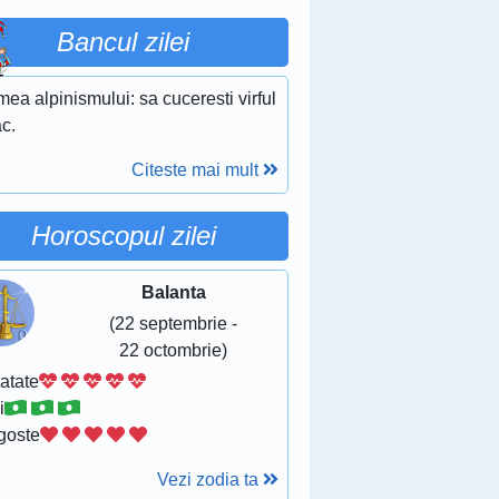
Bancul zilei
ea alpinismului: sa cuceresti virful
c.
Citeste mai mult
Horoscopul zilei
Balanta
(22 septembrie -
22 octombrie)
atate
i
goste
Vezi zodia ta