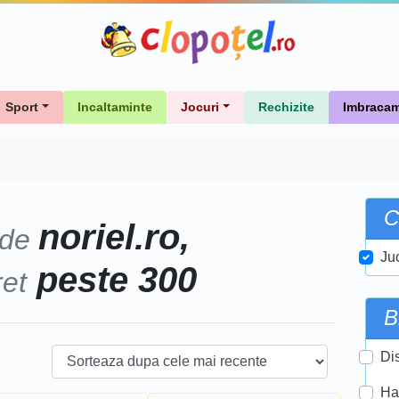
Sport
Incaltaminte
Jocuri
Rechizite
Imbracam
C
noriel.ro,
 de
Ju
peste 300
ret
B
Di
Ha