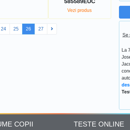
585589EUC
Vezi produs
ev
Next
24
25
26
27
Se 
La 7
Jos
Jacq
conc
aut
des
Tes
UME COPII
TESTE ONLINE