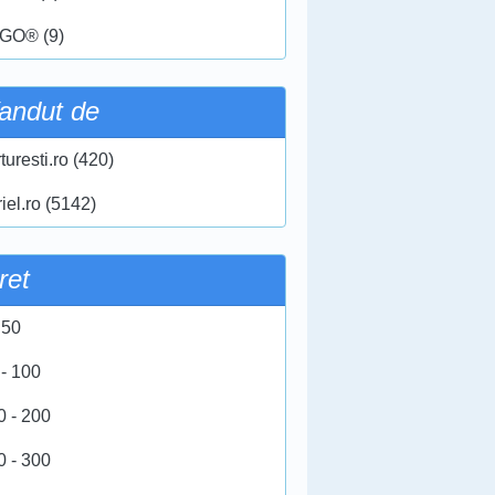
GO® (9)
andut de
turesti.ro (420)
iel.ro (5142)
ret
 50
 - 100
0 - 200
0 - 300