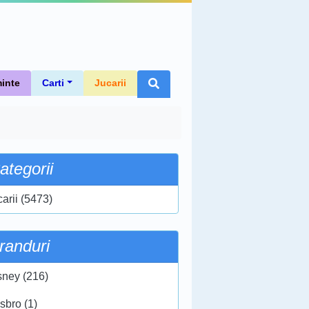
inte
Carti
Jucarii
ategorii
carii (5473)
randuri
sney (216)
sbro (1)