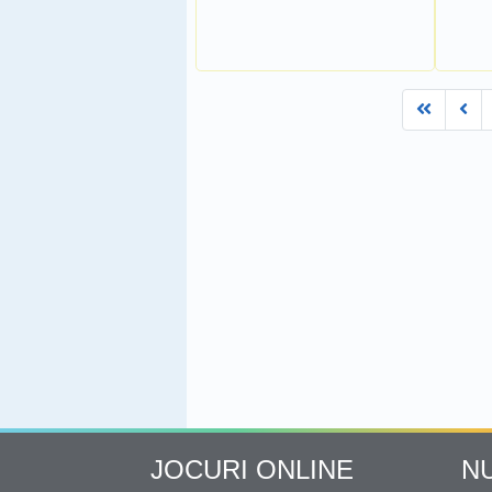
First
Pr
JOCURI ONLINE
N