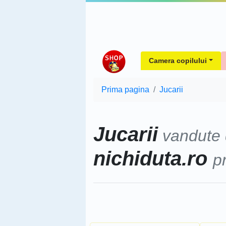
Camera copilului
Prima pagina
Jucarii
Jucarii
vandute
nichiduta.ro
p
Sorteaza dupa