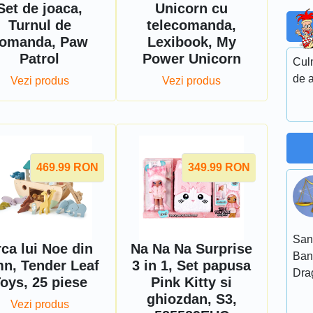
Set de joaca,
Unicorn cu
Turnul de
telecomanda,
omanda, Paw
Lexibook, My
Patrol
Power Unicorn
Culm
de a
Vezi produs
Vezi produs
469.99
RON
349.99
RON
San
ca lui Noe din
Na Na Na Surprise
Ban
mn, Tender Leaf
3 in 1, Set papusa
Dra
oys, 25 piese
Pink Kitty si
ghiozdan, S3,
Vezi produs