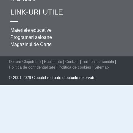
LINK-URI UTILE
Materiale educative
Programari saloane
Magazinul de Carte
Despre Clopotel.ro
|
Publicitate
|
Contact
|
Termenii si conditii
|
Politica de confidentialitate
|
Politica de cookies
|
Sitemap
© 2001-2026 Clopotel.ro Toate drepturile rezervate.