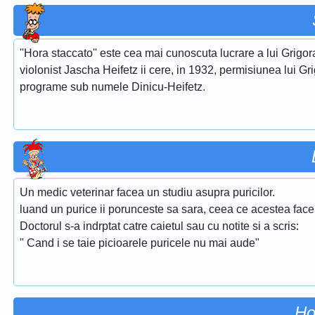
''Hora staccato'' este cea mai cunoscuta lucrare a lui Grigora
violonist Jascha Heifetz ii cere, in 1932, permisiunea lui Gri
programe sub numele Dinicu-Heifetz.
Un medic veterinar facea un studiu asupra puricilor.
luand un purice ii porunceste sa sara, ceea ce acestea face. D
Doctorul s-a indrptat catre caietul sau cu notite si a scris:
" Cand i se taie picioarele puricele nu mai aude"
Ho