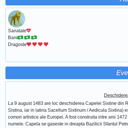
Sanatate
Bani
Dragoste
Eve
Deschidere
La 9 august 1483 are loc deschiderea Capelei Sixtine din Ro
Sistina, iar in latina Sacellum Sixtinum / Aedicula Sixtina) 
comori artistice ale Europei. A fost construita intre anii 1472
numele. Capela se gaseste in dreapta Bazilicii Sfantul Petru