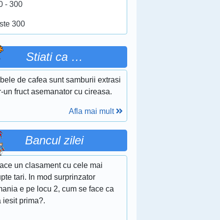
0 - 300
ste 300
Stiati ca …
bele de cafea sunt samburii extrasi
r-un fruct asemanator cu cireasa.
Afla mai mult
Bancul zilei
face un clasament cu cele mai
pte tari. In mod surprinzator
ania e pe locu 2, cum se face ca
 iesit prima?.