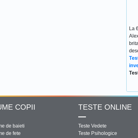
La 
Ale
brit
desc
Tes
inve
Tes
UME COPII
TESTE ONLINE
e de baieti
Teste Vedete
e de fete
Teste Psihologice