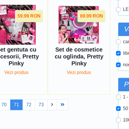
LE
59.99
RON
69.99
RON
V
car
et gentuta cu
Set de cosmetice
lib
cesorii, Pretty
cu oglinda, Pretty
Pinky
Pinky
nor
Vezi produs
Vezi produs
P
1 -
Next
Last
70
71
72
73
50
10