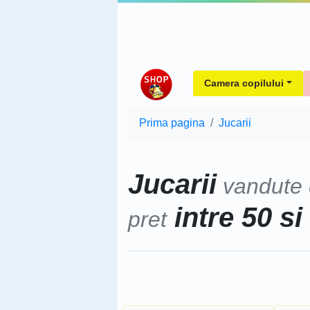
Camera copilului
Prima pagina
Jucarii
Jucarii
vandute
intre 50 si
pret
Sorteaza dupa