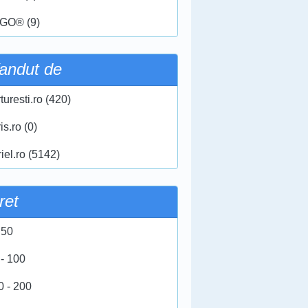
GO® (9)
andut de
turesti.ro (420)
ris.ro (0)
iel.ro (5142)
ret
 50
 - 100
0 - 200