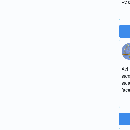
Ras
Azi 
sana
sa a
face