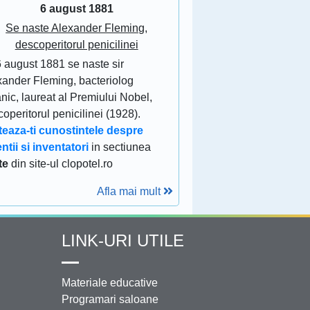
6 august 1881
Se naste Alexander Fleming,
descoperitorul penicilinei
6 august 1881 se naste sir
xander Fleming, bacteriolog
anic, laureat al Premiului Nobel,
operitorul penicilinei (1928).
teaza-ti cunostintele despre
ntii si inventatori
in sectiunea
te
din site-ul clopotel.ro
Afla mai mult
LINK-URI UTILE
Materiale educative
Programari saloane