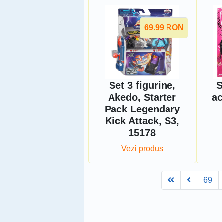
69.99
RON
Set 3 figurine,
S
Akedo, Starter
ac
Pack Legendary
Kick Attack, S3,
15178
Vezi produs
First
Prev
69