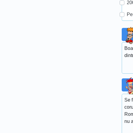
20
Pe
Boa
dint
Se 
coru
Rom
nu a