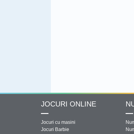
JOCURI ONLINE
N
Jocuri cu masini
Num
Jocuri Barbie
Num