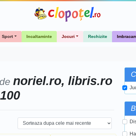
Sport
Incaltaminte
Jocuri
Rechizite
Imbracam
C
noriel.ro, libris.ro
 de
Ju
 100
B
Di
Ha