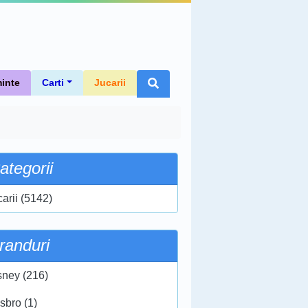
inte
Carti
Jucarii
ategorii
carii (5142)
randuri
sney (216)
sbro (1)