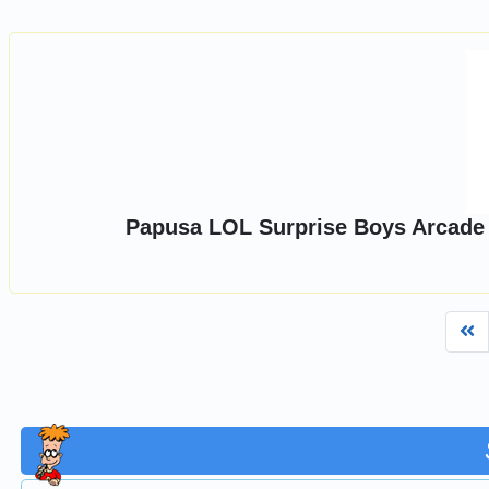
Papusa LOL Surprise Boys Arcade He
Fi