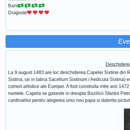
Bani
Dragoste
Eve
Deschidere
La 9 august 1483 are loc deschiderea Capelei Sixtine din Ro
Sistina, iar in latina Sacellum Sixtinum / Aedicula Sixtina) 
comori artistice ale Europei. A fost construita intre anii 1472
numele. Capela se gaseste in dreapta Bazilicii Sfantul Petru
cardinalilor pentru alegerea unui nou papa si datorita pictur