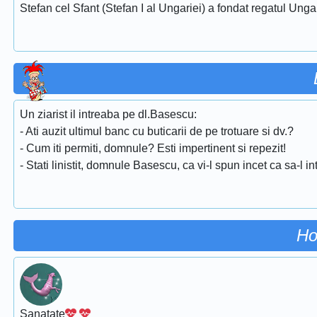
Stefan cel Sfant (Stefan I al Ungariei) a fondat regatul Unga
Un ziarist il intreaba pe dl.Basescu:
- Ati auzit ultimul banc cu buticarii de pe trotuare si dv.?
- Cum iti permiti, domnule? Esti impertinent si repezit!
- Stati linistit, domnule Basescu, ca vi-l spun incet ca sa-l int
Ho
Sanatate