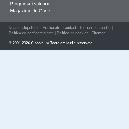
Programari saloane
Magazinul de Carte
Despre Clopotel.ro
|
Publicitate
|
Contact
|
Termenii si conditii
|
Politica de confidentialitate
|
Politica de cookies
|
Sitemap
© 2001-2026 Clopotel.ro Toate drepturile rezervate.