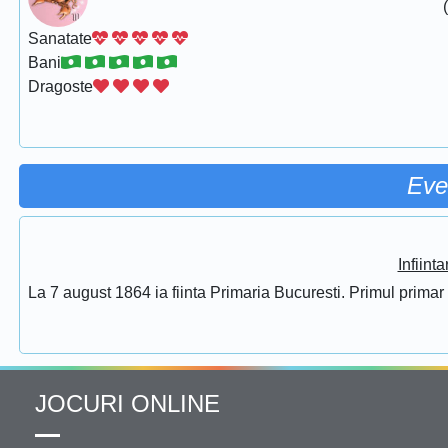
Sanatate
Bani
Dragoste
Eve
Infiint
La 7 august 1864 ia fiinta Primaria Bucuresti. Primul prima
JOCURI ONLINE