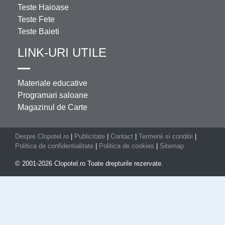
Teste Haioase
Teste Fete
Teste Baieti
LINK-URI UTILE
Materiale educative
Programari saloane
Magazinul de Carte
Despre Clopotel.ro
|
Publicitate
|
Contact
|
Termenii si conditii
|
Politica de confidentialitate
|
Politica de cookies
|
Sitemap
© 2001-2026 Clopotel.ro Toate drepturile rezervate.