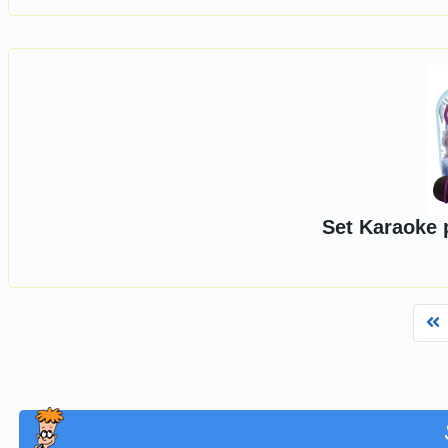
Set Karaoke 
F