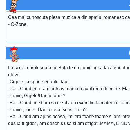
Cea mai cunoscuta piesa muzicala din spatiul romanesc care
- O-Zone.
La scoala profesoara lu' Bula le da copiiilor sa faca enuntu
elevi:
-Gigele, ia spune enuntul tau!
-Pai...Cand eu eram bolnav mama a avut grija de mine. M
-Bravo, Gigele!Dar tu Ionel?
-Pai...Cand nu stiam sa rezolv un exercitiu la matematica 
-Bravo , Ionel! Dar tu ce-ai scris, Bula?
-Pai...Cand am ajuns acasa, imi era foarte foame si am intr
dus la frigider , am deschis usa si am strigat: MAMA, E NU