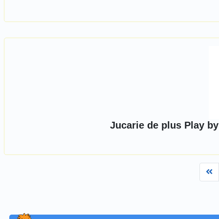
Jucarie de plus Play b
Fi