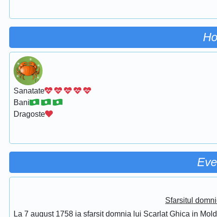
Ho
Sanatate
Bani
Dragoste
Eve
Sfarsitul domni
La 7 august 1758 ia sfarsit domnia lui Scarlat Ghica in Mol