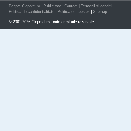
Despre Clopotel.ro
|
Publicitate
|
Contact
|
Termenii si conditii
|
Politica de confidentialitate
|
Politica de cookies
|
Sitemap
© 2001-2026 Clopotel.ro Toate drepturile rezervate.