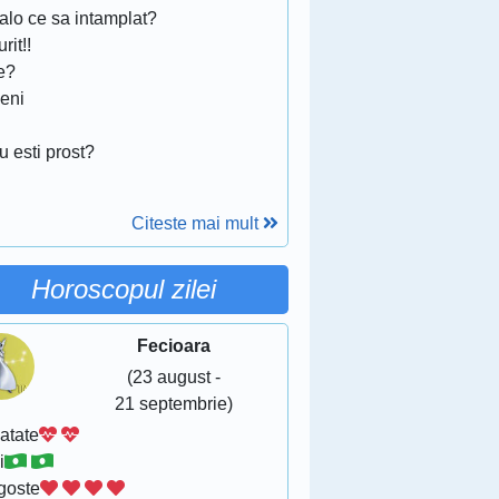
alo ce sa intamplat?
rit!!
e?
eni
u esti prost?
Citeste mai mult
Horoscopul zilei
Fecioara
(23 august -
21 septembrie)
atate
i
goste