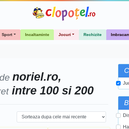
Sport
Incaltaminte
Jocuri
Rechizite
Imbracam
C
noriel.ro,
 de
Ju
intre 100 si 200
ret
B
Di
Ha