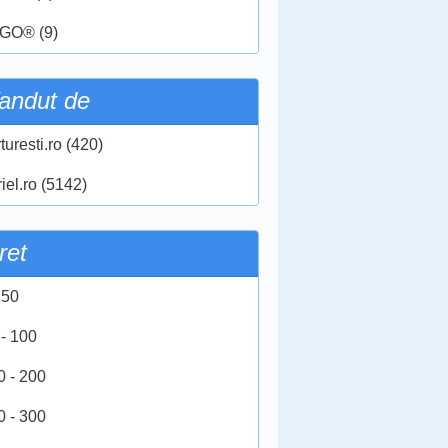
GO® (9)
andut de
turesti.ro (420)
iel.ro (5142)
ret
 50
 - 100
0 - 200
0 - 300