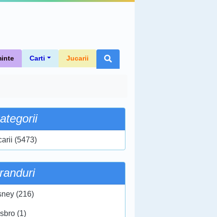
inte
Carti
Jucarii
ategorii
carii (5473)
randuri
sney (216)
sbro (1)