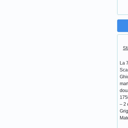
Sf
La 7
Scar
Ghi
mar
doua
175
– 2 
Grig
Mat