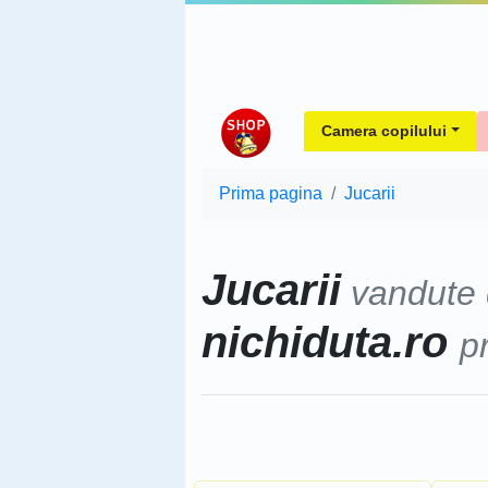
Camera copilului
Prima pagina
Jucarii
Jucarii
vandute
nichiduta.ro
p
Sorteaza dupa