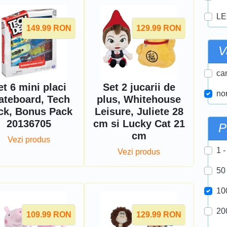
LE
149.99
RON
129.99
RON
V
car
et 6 mini placi
Set 2 jucarii de
nor
ateboard, Tech
plus, Whitehouse
ck, Bonus Pack
Leisure, Juliete 28
20136705
cm si Lucky Cat 21
P
cm
Vezi produs
1 -
Vezi produs
50
10
20
109.99
RON
129.99
RON