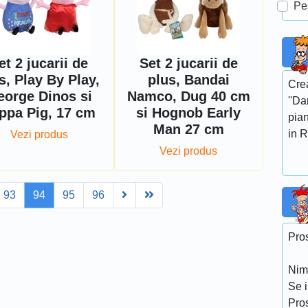
Pe
et 2 jucarii de
Set 2 jucarii de
s, Play By Play,
plus, Bandai
Crea
eorge Dinos si
Namco, Dug 40 cm
''Da
ppa Pig, 17 cm
si Hognob Early
pian
Man 27 cm
in R
Vezi produs
Vezi produs
Next
Last
93
94
95
96
Pros
Nime
Se 
Pros