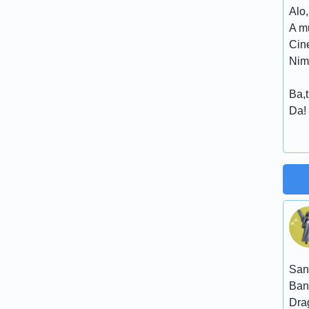
Alo,
A mu
Cin
Nim
Ba,t
Da!
San
Ban
Dra