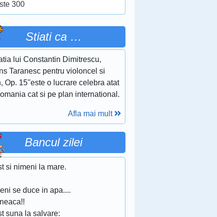
ste 300
Stiati ca …
tia lui Constantin Dimitrescu,
ns Taranesc pentru violoncel si
, Op. 15''este o lucrare celebra atat
omania cat si pe plan international.
Afla mai mult
Bancul zilei
t si nimeni la mare.
ni se duce in apa....
ineaca!!
t suna la salvare: