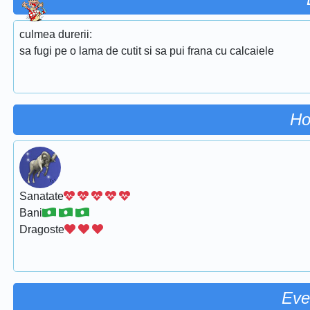
culmea durerii:
sa fugi pe o lama de cutit si sa pui frana cu calcaiele
Ho
Sanatate
Bani
Dragoste
Eve