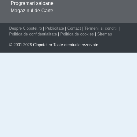
Programari saloane
Magazinul de Carte
Despre Clopotel.ro
|
Publicitate
|
Contact
|
Termenii si conditii
|
Politica de confidentialitate
|
Politica de cookies
|
Sitemap
© 2001-2026 Clopotel.ro Toate drepturile rezervate.