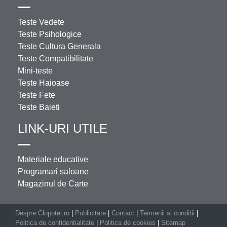
Teste Vedete
Teste Psihologice
Teste Cultura Generala
Teste Compatibilitate
Mini-teste
Teste Haioase
Teste Fete
Teste Baieti
LINK-URI UTILE
Materiale educative
Programari saloane
Magazinul de Carte
Despre Clopotel.ro
|
Publicitate
|
Contact
|
Termenii si conditii
|
Politica de confidentialitate
|
Politica de cookies
|
Sitemap