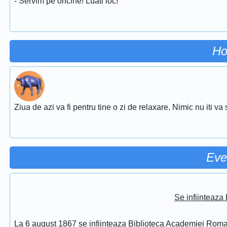
- Servim pe oricine! Luati loc!
Ho
Ziua de azi va fi pentru tine o zi de relaxare. Nimic nu iti va st
Eve
Se infiinteaz
La 6 august 1867 se infiinteaza Biblioteca Academiei Rom