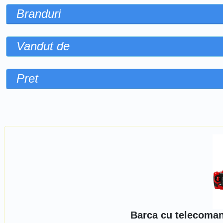
Branduri
Vandut de
Pret
Sorteaza dupa
Barca cu telecoman