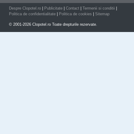
Despre Clopotel.ro
|
Publicitate
|
Contact
|
Termenii si conditii
|
Politica de confidentialitate
|
Politica de cookies
|
Sitemap
© 2001-2026 Clopotel.ro Toate drepturile rezervate.