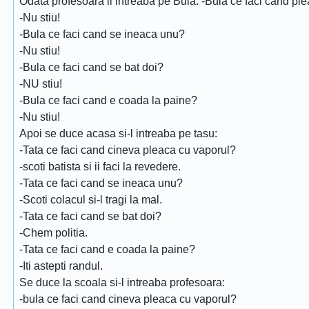
Odata profesoara il intreaba pe Bula: -Bula ce faci cand pl
-Nu stiu!
-Bula ce faci cand se ineaca unu?
-Nu stiu!
-Bula ce faci cand se bat doi?
-NU stiu!
-Bula ce faci cand e coada la paine?
-Nu stiu!
Apoi se duce acasa si-l intreaba pe tasu:
-Tata ce faci cand cineva pleaca cu vaporul?
-scoti batista si ii faci la revedere.
-Tata ce faci cand se ineaca unu?
-Scoti colacul si-l tragi la mal.
-Tata ce faci cand se bat doi?
-Chem politia.
-Tata ce faci cand e coada la paine?
-Iti astepti randul.
Se duce la scoala si-l intreaba profesoara:
-bula ce faci cand cineva pleaca cu vaporul?