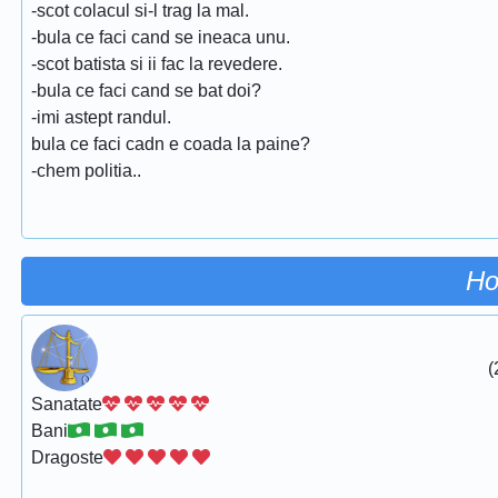
-scot colacul si-l trag la mal.
-bula ce faci cand se ineaca unu.
-scot batista si ii fac la revedere.
-bula ce faci cand se bat doi?
-imi astept randul.
bula ce faci cadn e coada la paine?
-chem politia..
Ho
(
Sanatate
Bani
Dragoste