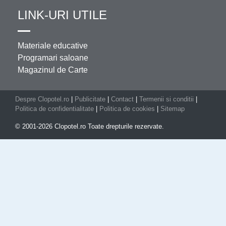
LINK-URI UTILE
Materiale educative
Programari saloane
Magazinul de Carte
Despre Clopotel.ro
|
Publicitate
|
Contact
|
Termenii si conditii
|
Politica de confidentialitate
|
Politica de cookies
|
Sitemap
© 2001-2026 Clopotel.ro Toate drepturile rezervate.