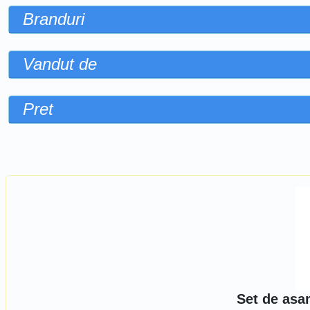
Branduri
Vandut de
Pret
Sorteaza dupa
Set de asa