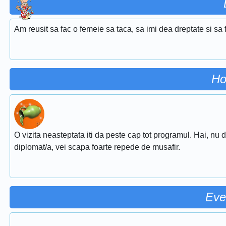
Am reusit sa fac o femeie sa taca, sa imi dea dreptate si s
Ho
O vizita neasteptata iti da peste cap tot programul. Hai, nu d
diplomat/a, vei scapa foarte repede de musafir.
Eve