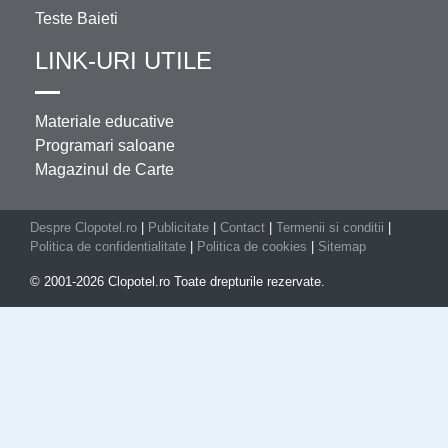
Teste Baieti
LINK-URI UTILE
Materiale educative
Programari saloane
Magazinul de Carte
Despre Clopotel.ro
|
Publicitate
|
Contact
|
Termenii si conditii
|
Politica de confidentialitate
|
Politica de cookies
|
Sitemap
© 2001-2026 Clopotel.ro Toate drepturile rezervate.