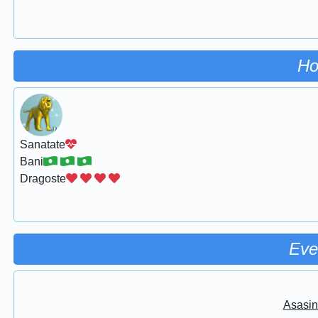
Ho
Sanatate
Bani
Dragoste
Eve
Asasin