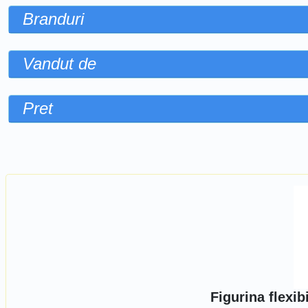
Branduri
Vandut de
Pret
Sorteaza dupa
Figurina flexib