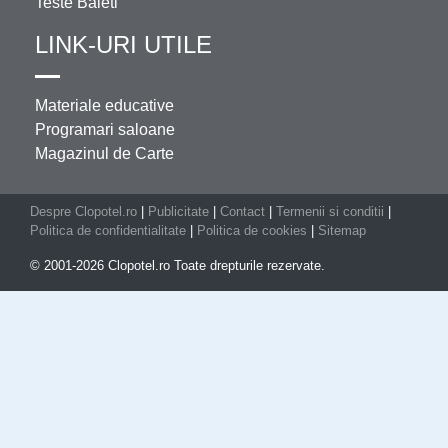
Teste Baieti
LINK-URI UTILE
Materiale educative
Programari saloane
Magazinul de Carte
Despre Clopotel.ro
|
Publicitate
|
Contact
|
Termenii si conditii
|
Politica de confidentialitate
|
Politica de cookies
|
Sitemap
© 2001-2026 Clopotel.ro Toate drepturile rezervate.