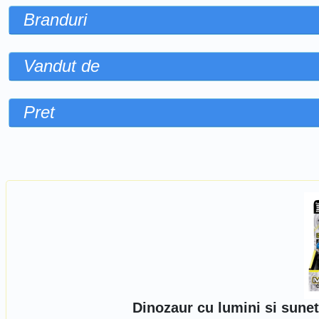
Branduri
Vandut de
Pret
Sorteaza dupa
Dinozaur cu lumini si sune