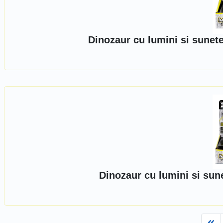
Dinozaur cu lumini si sunet
Dinozaur cu lumini si sun
Fi