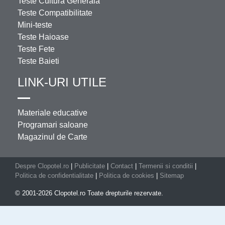
Teste Cultura Generala
Teste Compatibilitate
Mini-teste
Teste Haioase
Teste Fete
Teste Baieti
LINK-URI UTILE
Materiale educative
Programari saloane
Magazinul de Carte
Despre Clopotel.ro
|
Publicitate
|
Contact
|
Termenii si conditii
|
Politica de confidentialitate
|
Politica de cookies
|
Sitemap
© 2001-2026 Clopotel.ro Toate drepturile rezervate.