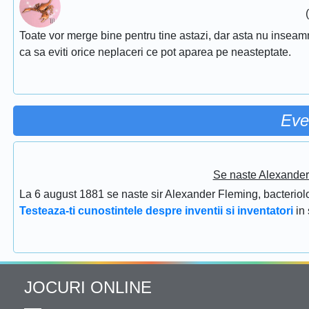
Toate vor merge bine pentru tine astazi, dar asta nu inseamna 
ca sa eviti orice neplaceri ce pot aparea pe neasteptate.
Eve
Se naste Alexander 
La 6 august 1881 se naste sir Alexander Fleming, bacteriolog
Testeaza-ti cunostintele despre inventii si inventatori
in
JOCURI ONLINE