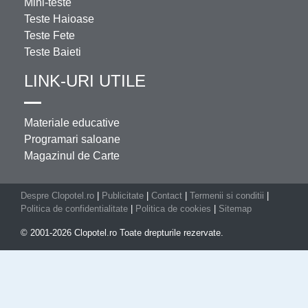
Mini-teste
Teste Haioase
Teste Fete
Teste Baieti
LINK-URI UTILE
Materiale educative
Programari saloane
Magazinul de Carte
Despre Clopotel.ro
|
Publicitate
|
Contact
|
Termenii si conditii
|
Politica de confidentialitate
|
Politica de cookies
|
Sitemap
© 2001-2026 Clopotel.ro Toate drepturile rezervate.