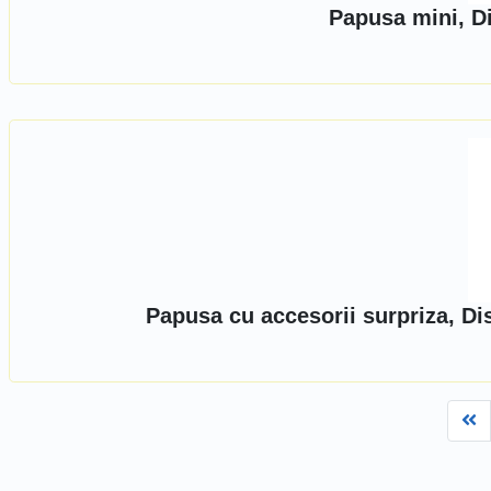
Papusa mini, D
Papusa cu accesorii surpriza, Di
Fi