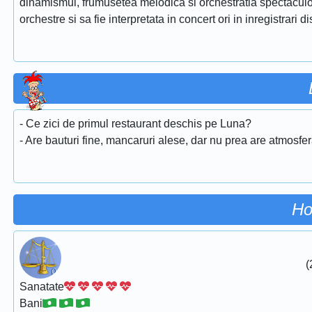
dinamismul, frumusetea melodica si orchestratia spectaculoa
orchestre si sa fie interpretata in concert ori in inregistrari d
- Ce zici de primul restaurant deschis pe Luna?
- Are bauturi fine, mancaruri alese, dar nu prea are atmosfer
Ho
(
Sanatate
Bani