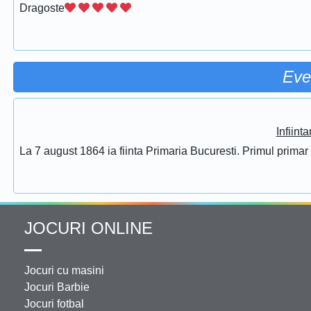
Dragoste
Eve
Infiint
La 7 august 1864 ia fiinta Primaria Bucuresti. Primul prima
JOCURI ONLINE
Jocuri cu masini
Jocuri Barbie
Jocuri fotbal