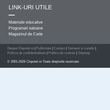
LINK-URI UTILE
Materiale educative
Programari saloane
Magazinul de Carte
Despre Clopotel.ro
|
Publicitate
|
Contact
|
Termenii si conditii
|
Politica de confidentialitate
|
Politica de cookies
|
Sitemap
© 2001-2026 Clopotel.ro Toate drepturile rezervate.