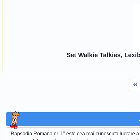
Set Walkie Talkies, Lexi
F
''Rapsodia Romana nr. 1'' este cea mai cunoscuta lucrare a 