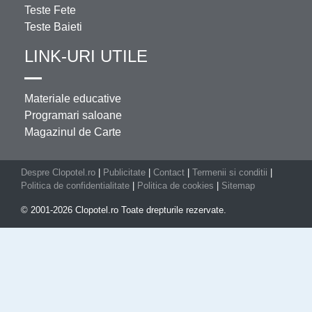
Teste Fete
Teste Baieti
LINK-URI UTILE
Materiale educative
Programari saloane
Magazinul de Carte
Despre Clopotel.ro
|
Publicitate
|
Contact
|
Termenii si conditii
|
Politica de confidentialitate
|
Politica de cookies
|
Sitemap
© 2001-2026 Clopotel.ro Toate drepturile rezervate.