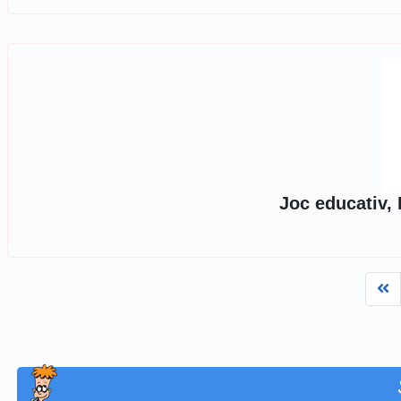
Joc educativ,
Fi