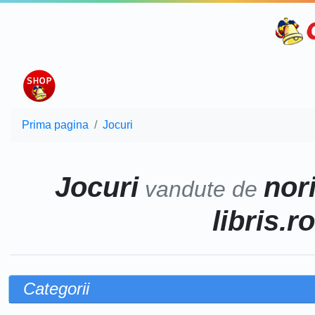
Prima pagina
Jocuri
Jocuri
nor
vandute de
libris.r
Categorii