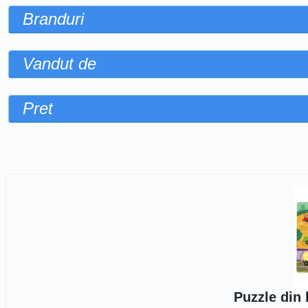
Branduri
Vandut de
Pret
Sorteaza dupa
Puzzle din 