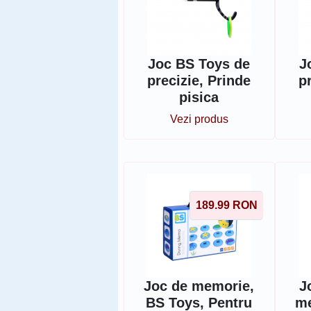
Joc BS Toys de
J
precizie, Prinde
p
pisica
Vezi produs
189.99
RON
Joc de memorie,
J
BS Toys, Pentru
me