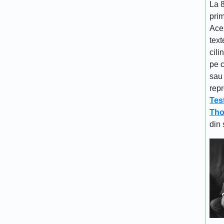
La 
prim
Aces
text
cili
pe c
sau 
repr
Tes
Tho
din 