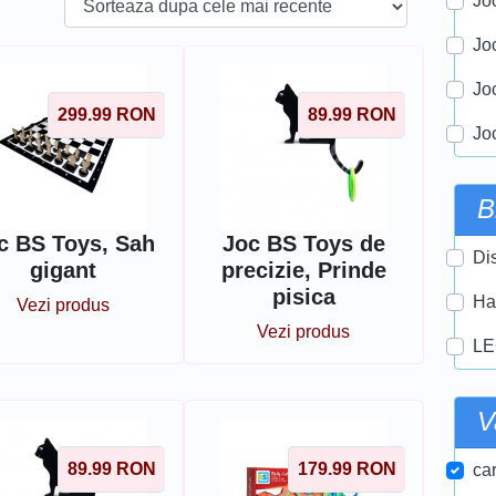
Joc
Jo
Jo
299.99
RON
89.99
RON
Jo
B
c BS Toys, Sah
Joc BS Toys de
Di
gigant
precizie, Prinde
pisica
Ha
Vezi produs
Vezi produs
LE
V
89.99
RON
179.99
RON
car