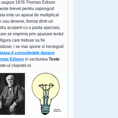
8 august 1876 Thomas Edison
este brevet pentru sapirograf.
ta este un aparat de multiplicat
e sau desene, format dintr-un
ndru acoperit cu o pasta speciala,
are se imprima prin apasare textul
figura care trebuie sa fie
oduse; i se mai spune si hectograf.
teaza-ti cunostintele despre
mas Edison
in sectiunea
Teste
site-ul clopotel.ro