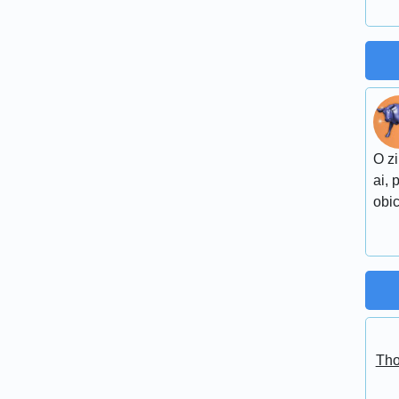
O zi
ai, 
obic
Tho