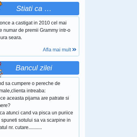
Stiati ca …
once a castigat in 2010 cel mai
e numar de premii Grammy intr-o
gura seara.
Afla mai mult
Bancul zilei
nd sa cumpere o pereche de
male,clienta intreaba:
ce aceasta pijama are patrate si
ere?
 ca atunci cand va pisca un puriice
i spuneti sotului sa va scarpine in
tul nr. cutare...........