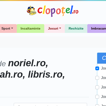
Sport
Incaltaminte
Jocuri
Rechizite
Imbracam
C
noriel.ro,
de
Jo
.ro, libris.ro,
Jo
Jo
Joc