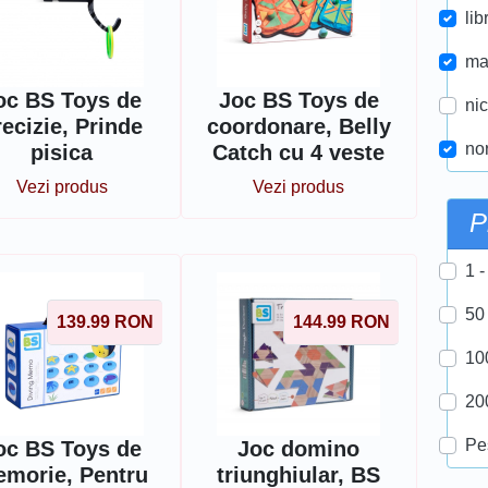
lib
ma
oc BS Toys de
Joc BS Toys de
nic
recizie, Prinde
coordonare, Belly
nor
pisica
Catch cu 4 veste
Vezi produs
Vezi produs
P
1 -
50
139.99
RON
144.99
RON
10
20
Pe
oc BS Toys de
Joc domino
morie, Pentru
triunghiular, BS