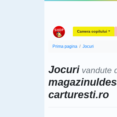
Camera copilului
Prima pagina
Jocuri
Jocuri
vandute 
magazinuldesah
carturesti.ro
Sorteaza dupa