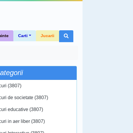
inte
Carti
Jucarii
ategorii
curi (3807)
curi de societate (3807)
curi educative (3807)
uri in aer liber (3807)