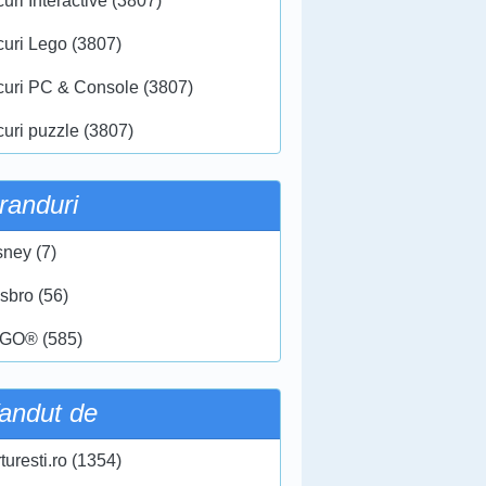
uri Interactive (3807)
curi Lego (3807)
curi PC & Console (3807)
curi puzzle (3807)
randuri
sney (7)
sbro (56)
GO® (585)
andut de
turesti.ro (1354)