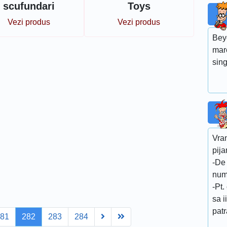
scufundari
Toys
Vezi produs
Vezi produs
Bey
mar
sin
Vra
pija
-De 
num
-Pt.
sa i
patra
Next
Last
281
282
283
284