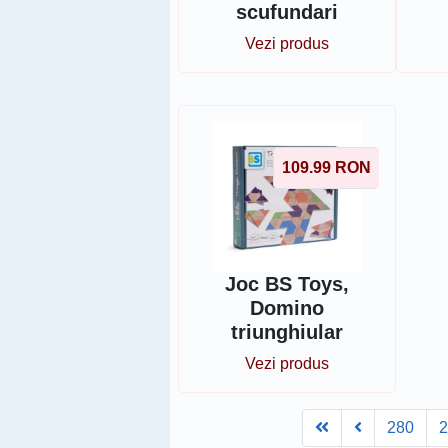
scufundari
Vezi produs
109.99
RON
Joc BS Toys,
Domino
triunghiular
Vezi produs
First
Prev
280