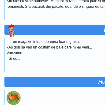
Kirculescu si se numeste ''Moment muzical pentru pian si or
romanesti. S-a bucurat, din pacate, doar de o singura edita
Intr-un magazin intra o doamna foarte grasa:
- As dori sa vad un costum de baie care mi-ar veni...
Vanzatorul:
- Si eu...
Ho