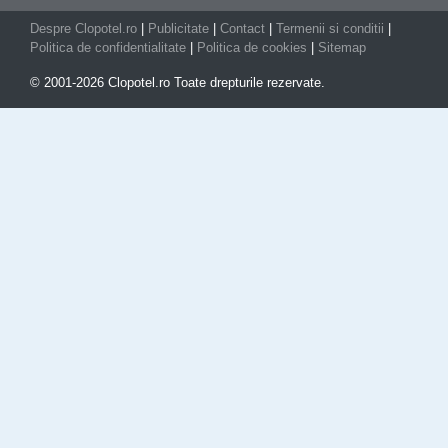
Despre Clopotel.ro
|
Publicitate
|
Contact
|
Termenii si conditii
|
Politica de confidentialitate
|
Politica de cookies
|
Sitemap
© 2001-2026 Clopotel.ro Toate drepturile rezervate.