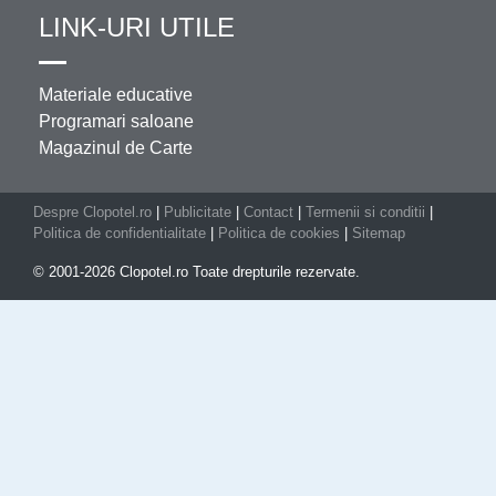
LINK-URI UTILE
Materiale educative
Programari saloane
Magazinul de Carte
Despre Clopotel.ro
|
Publicitate
|
Contact
|
Termenii si conditii
|
Politica de confidentialitate
|
Politica de cookies
|
Sitemap
© 2001-2026 Clopotel.ro Toate drepturile rezervate.