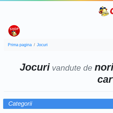
Prima pagina
Jocuri
Jocuri
nor
vandute de
car
Categorii