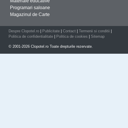
Materiale educative
Programari saloane
Magazinul de Carte
Despre Clopotel.ro
|
Publicitate
|
Contact
|
Termenii si conditii
|
Politica de confidentialitate
|
Politica de cookies
|
Sitemap
© 2001-2026 Clopotel.ro Toate drepturile rezervate.