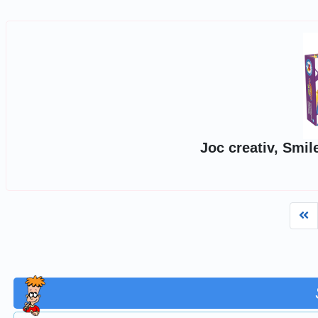
Joc creativ, Smi
Fi