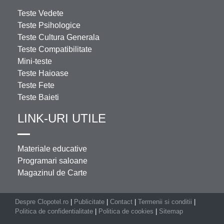
Teste Vedete
Teste Psihologice
Teste Cultura Generala
Teste Compatibilitate
Mini-teste
Teste Haioase
Teste Fete
Teste Baieti
LINK-URI UTILE
Materiale educative
Programari saloane
Magazinul de Carte
Despre Clopotel.ro
|
Publicitate
|
Contact
|
Termenii si conditii
|
Politica de confidentialitate
|
Politica de cookies
|
Sitemap