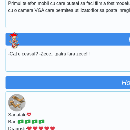
Primul telefon mobil cu care puteai sa faci film a fost model
cu o camera VGA care permitea utilizatorilor sa poata inregis
-Cat e ceasul? -Zece...,patru fara zece!!!
Ho
Sanatate
Bani
Dragoste