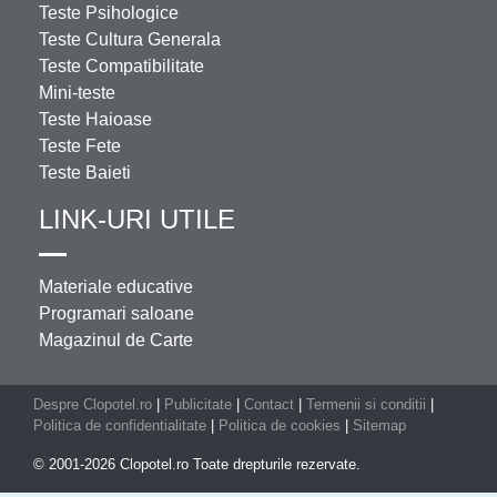
Teste Psihologice
Teste Cultura Generala
Teste Compatibilitate
Mini-teste
Teste Haioase
Teste Fete
Teste Baieti
LINK-URI UTILE
Materiale educative
Programari saloane
Magazinul de Carte
Despre Clopotel.ro
|
Publicitate
|
Contact
|
Termenii si conditii
|
Politica de confidentialitate
|
Politica de cookies
|
Sitemap
© 2001-2026 Clopotel.ro Toate drepturile rezervate.