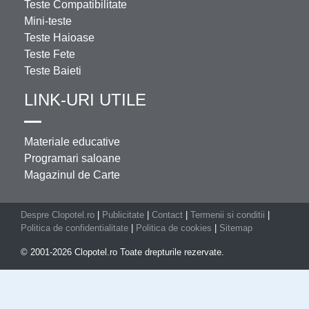
Teste Compatibilitate
Mini-teste
Teste Haioase
Teste Fete
Teste Baieti
LINK-URI UTILE
Materiale educative
Programari saloane
Magazinul de Carte
Despre Clopotel.ro
|
Publicitate
|
Contact
|
Termenii si conditii
|
Politica de confidentialitate
|
Politica de cookies
|
Sitemap
© 2001-2026 Clopotel.ro Toate drepturile rezervate.