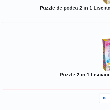
Puzzle de podea 2 in 1 Liscia
Puzzle 2 in 1 Liscian
Fi