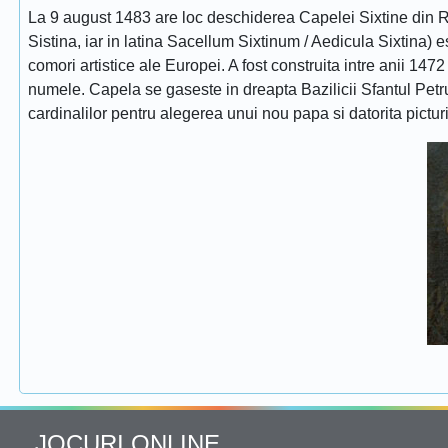
La 9 august 1483 are loc deschiderea Capelei Sixtine din Ro
Sistina, iar in latina Sacellum Sixtinum / Aedicula Sixtina) 
comori artistice ale Europei. A fost construita intre anii 1472
numele. Capela se gaseste in dreapta Bazilicii Sfantul Petru
cardinalilor pentru alegerea unui nou papa si datorita pictur
JOCURI ONLINE