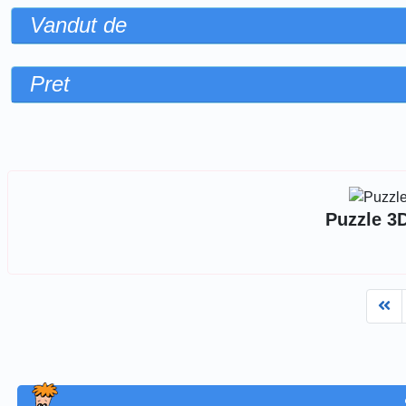
Vandut de
Pret
Sorteaza dupa
Puzzle 3D
Fi