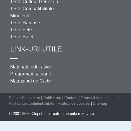
Teste Cultura Generala
Teste Compatibilitate
Mini-teste
Teste Haioase
Teste Fete
Teste Baieti
LINK-URI UTILE
Materiale educative
Programari saloane
Magazinul de Carte
Despre Clopotel.ro
|
Publicitate
|
Contact
|
Termenii si conditii
|
Politica de confidentialitate
|
Politica de cookies
|
Sitemap
© 2001-2026 Clopotel.ro Toate drepturile rezervate.