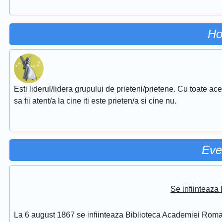
Ho
Esti liderul/lidera grupului de prieteni/prietene. Cu toate ac
sa fii atent/a la cine iti este prieten/a si cine nu.
Eve
Se infiinteaz
La 6 august 1867 se infiinteaza Biblioteca Academiei Rom