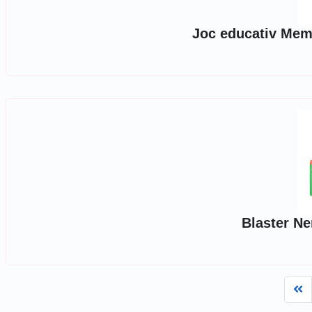
Joc educativ Memo
Blaster Ne
Fi