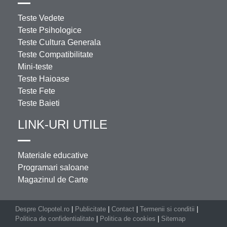
Teste Vedete
Teste Psihologice
Teste Cultura Generala
Teste Compatibilitate
Mini-teste
Teste Haioase
Teste Fete
Teste Baieti
LINK-URI UTILE
Materiale educative
Programari saloane
Magazinul de Carte
Despre Clopotel.ro
|
Publicitate
|
Contact
|
Termenii si conditii
|
Politica de confidentialitate
|
Politica de cookies
|
Sitemap