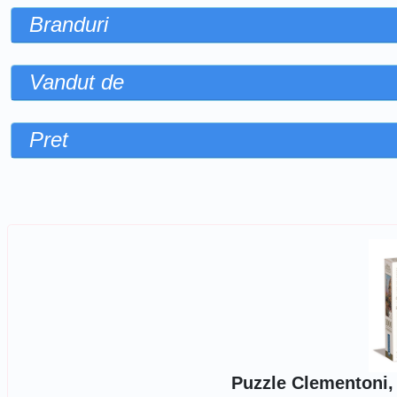
Branduri
Vandut de
Pret
Sorteaza dupa
Puzzle Clementoni, 