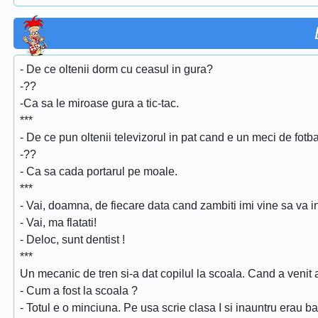
- De ce oltenii dorm cu ceasul in gura?
-??
-Ca sa le miroase gura a tic-tac.
***
- De ce pun oltenii televizorul in pat cand e un meci de fotb
-??
- Ca sa cada portarul pe moale.
***
- Vai, doamna, de fiecare data cand zambiti imi vine sa va in
- Vai, ma flatati!
- Deloc, sunt dentist !
***
Un mecanic de tren si-a dat copilul la scoala. Cand a venit a
- Cum a fost la scoala ?
- Totul e o minciuna. Pe usa scrie clasa I si inauntru erau b