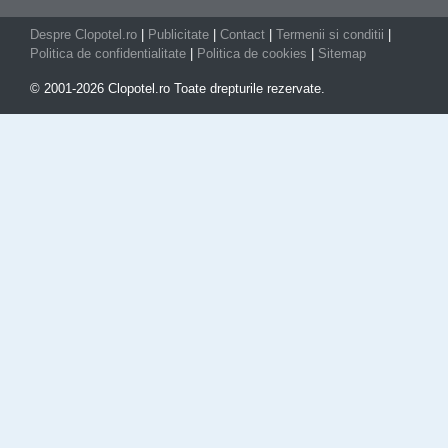
Despre Clopotel.ro
|
Publicitate
|
Contact
|
Termenii si conditii
|
Politica de confidentialitate
|
Politica de cookies
|
Sitemap
© 2001-2026 Clopotel.ro Toate drepturile rezervate.