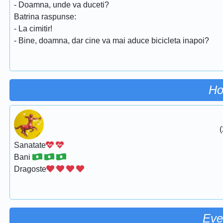
- Doamna, unde va duceti?
Batrina raspunse:
- La cimitir!
- Bine, doamna, dar cine va mai aduce bicicleta inapoi?
Ho
(
Sanatate
Bani
Dragoste
Eve