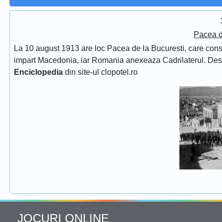
Pacea d
La 10 august 1913 are loc Pacea de la Bucuresti, care consfin
impart Macedonia, iar Romania anexeaza Cadrilaterul. De
Enciclopedia
din site-ul clopotel.ro
JOCURI ONLINE