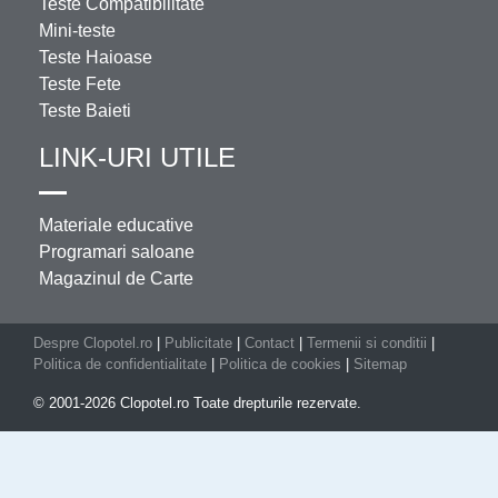
Teste Compatibilitate
Mini-teste
Teste Haioase
Teste Fete
Teste Baieti
LINK-URI UTILE
Materiale educative
Programari saloane
Magazinul de Carte
Despre Clopotel.ro
|
Publicitate
|
Contact
|
Termenii si conditii
|
Politica de confidentialitate
|
Politica de cookies
|
Sitemap
© 2001-2026 Clopotel.ro Toate drepturile rezervate.