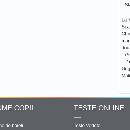
Sf
La 7
Scar
Ghi
mar
doua
175
– 2 
Grig
Mat
UME COPII
TESTE ONLINE
e de baieti
Teste Vedete