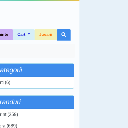
inte
Carti
Jucarii
ategorii
ti (6)
randuri
rint (259)
era (689)