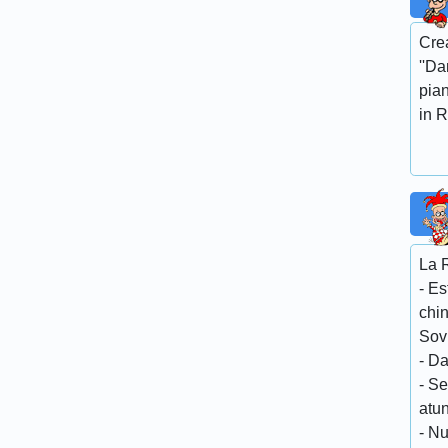
Crea
''Da
pian
in R
La 
- E
chi
Sov
- Da
- S
atu
- N