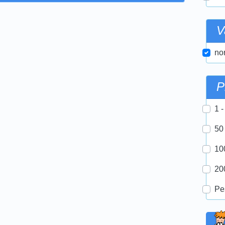
V
nor
P
1 -
50
10
20
Pe