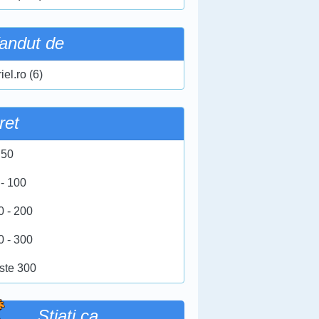
andut de
iel.ro (6)
ret
 50
 - 100
0 - 200
0 - 300
ste 300
Stiati ca …