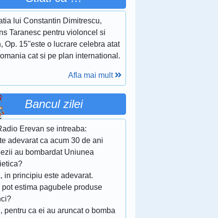
tia lui Constantin Dimitrescu,
ns Taranesc pentru violoncel si
, Op. 15''este o lucrare celebra atat
omania cat si pe plan international.
Afla mai mult
Bancul zilei
Radio Erevan se intreaba:
ste adevarat ca acum 30 de ani
nezii au bombardat Uniunea
ietica?
, in principiu este adevarat.
e pot estima pagubele produse
nci?
u, pentru ca ei au aruncat o bomba