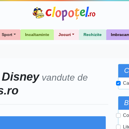
Sport
Incaltaminte
Jocuri
Rechizite
Imbracam
C
Disney
l
vandute de
Car
s.ro
B
Co
Lit